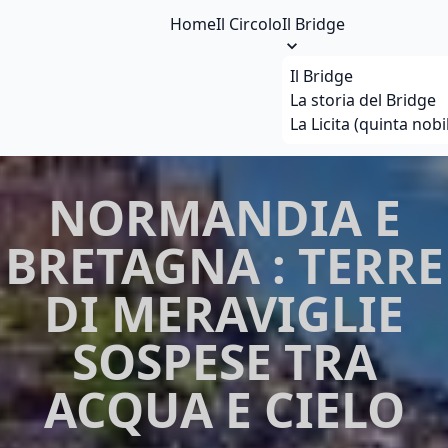
Home
Il Circolo
Il Bridge
Il Bridge
La storia del Bridge
La Licita (quinta nobi
NORMANDIA E
BRETAGNA : TERRE
DI MERAVIGLIE
SOSPESE TRA
ACQUA E CIELO