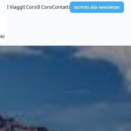
I Viaggi
I Corsi
Il Coro
Contatti
Iscriviti alla newsletter
le)